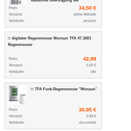
kabellose Übertragung der
Regenmenge, grau, L 94 x B 25 (48) x
34,50 €
Preis:
H 122 (130) mm
Versand:
siehe Website
Verkäufer:
amazon
digitaler Regenmesser Monsun TFA 47.3003
Regenmesser
42,99
Preis:
Versand:
0,00 €
Verkäufer:
otto
TFA Funk-Regenmesser "Monsun"
30,95 €
Preis:
Versand:
3,99 €
Verkäufer:
elv.com/de