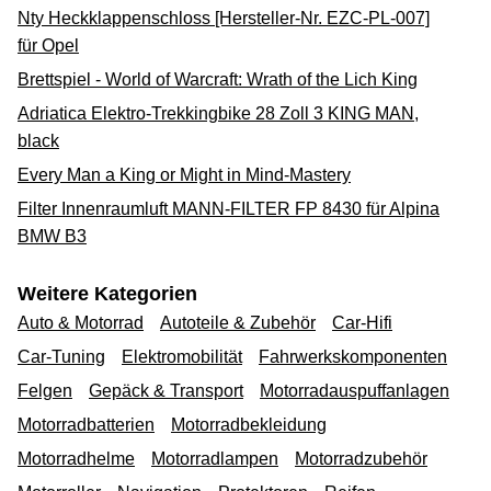
Nty Heckklappenschloss [Hersteller-Nr. EZC-PL-007]
für Opel
Brettspiel - World of Warcraft: Wrath of the Lich King
Adriatica Elektro-Trekkingbike 28 Zoll 3 KING MAN,
black
Every Man a King or Might in Mind-Mastery
Filter Innenraumluft MANN-FILTER FP 8430 für Alpina
BMW B3
Weitere Kategorien
Auto & Motorrad
Autoteile & Zubehör
Car-Hifi
Car-Tuning
Elektromobilität
Fahrwerkskomponenten
Felgen
Gepäck & Transport
Motorradauspuffanlagen
Motorradbatterien
Motorradbekleidung
Motorradhelme
Motorradlampen
Motorradzubehör