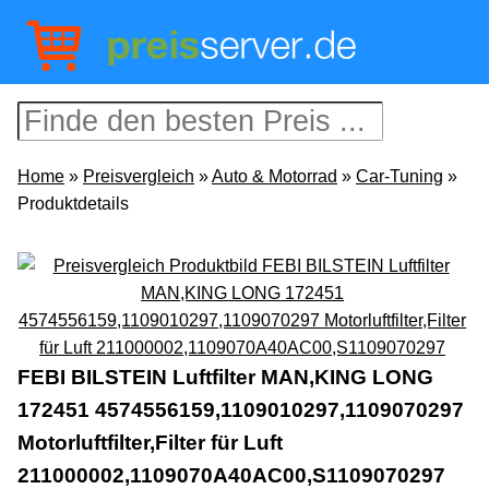
Home
»
Preisvergleich
»
Auto & Motorrad
»
Car-Tuning
»
Produktdetails
FEBI BILSTEIN Luftfilter MAN,KING LONG
172451 4574556159,1109010297,1109070297
Motorluftfilter,Filter für Luft
211000002,1109070A40AC00,S1109070297