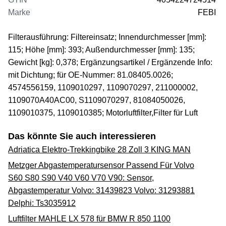
Marke
FEBI
Filterausführung: Filtereinsatz; Innendurchmesser [mm]:
115; Höhe [mm]: 393; Außendurchmesser [mm]: 135;
Gewicht [kg]: 0,378; Ergänzungsartikel / Ergänzende Info:
mit Dichtung; für OE-Nummer: 81.08405.0026;
4574556159, 1109010297, 1109070297, 211000002,
1109070A40AC00, S1109070297, 81084050026,
1109010375, 1109010385; Motorluftfilter,Filter für Luft
Das könnte Sie auch interessieren
Adriatica Elektro-Trekkingbike 28 Zoll 3 KING MAN
Metzger Abgastemperatursensor Passend Für Volvo
S60 S80 S90 V40 V60 V70 V90: Sensor,
Abgastemperatur Volvo: 31439823 Volvo: 31293881
Delphi: Ts3035912
Luftfilter MAHLE LX 578 für BMW R 850 1100