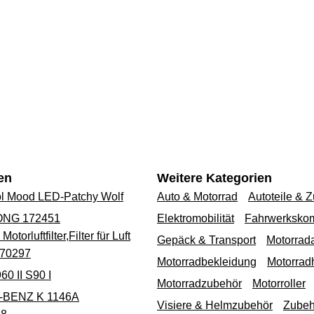
en
Weitere Kategorien
 Mood LED-Patchy Wolf
Auto & Motorrad
Autoteile & 
LONG 172451
Elektromobilität
Fahrwerksko
luftfilter,Filter für Luft
Gepäck & Transport
Motorrad
70297
Motorradbekleidung
Motorrad
60 II S90 I
Motorradzubehör
Motorroller
S-BENZ K 1146A
Visiere & Helmzubehör
Zubeh