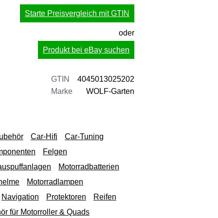
Starte Preisvergleich mit GTIN
oder
Produkt bei eBay suchen
GTIN
4045013025202
Marke
WOLF-Garten
Zubehör
Car-Hifi
Car-Tuning
mponenten
Felgen
auspuffanlagen
Motorradbatterien
helme
Motorradlampen
Navigation
Protektoren
Reifen
ör für Motorroller & Quads