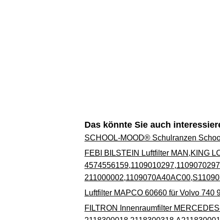
Das könnte Sie auch interessier
SCHOOL-MOOD® Schulranzen School
FEBI BILSTEIN Luftfilter MAN,KING 
4574556159,1109010297,1109070297 Motor
211000002,1109070A40AC00,S11090
Luftfilter MAPCO 60660 für Volvo 740 9
FILTRON Innenraumfilter MERCEDE