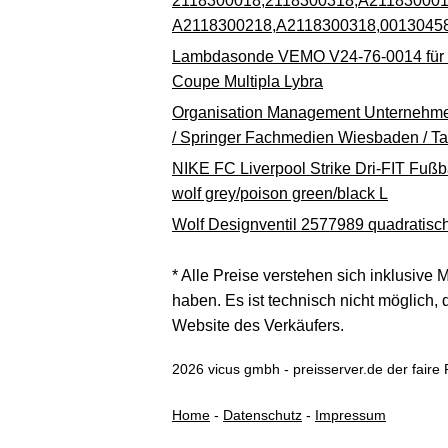
2118300018,2118300318,A21183000
A2118300218,A2118300318,0013045
Lambdasonde VEMO V24-76-0014 für Fi
Coupe Multipla Lybra
Organisation Management Unternehme
/ Springer Fachmedien Wiesbaden / T
NIKE FC Liverpool Strike Dri-FIT Fußba
wolf grey/poison green/black L
Wolf Designventil 2577989 quadratisch,
* Alle Preise verstehen sich inklusive
haben. Es ist technisch nicht möglich, 
Website des Verkäufers.
2026 vicus gmbh - preisserver.de der faire 
Home
-
Datenschutz
-
Impressum