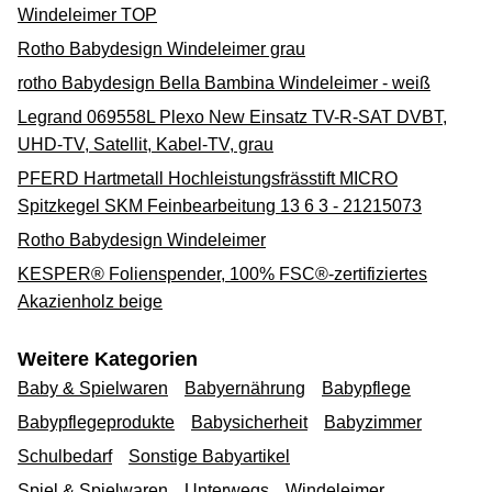
Windeleimer TOP
Rotho Babydesign Windeleimer grau
rotho Babydesign Bella Bambina Windeleimer - weiß
Legrand 069558L Plexo New Einsatz TV-R-SAT DVBT,
UHD-TV, Satellit, Kabel-TV, grau
PFERD Hartmetall Hochleistungsfrässtift MICRO
Spitzkegel SKM Feinbearbeitung 13 6 3 - 21215073
Rotho Babydesign Windeleimer
KESPER® Folienspender, 100% FSC®-zertifiziertes
Akazienholz beige
Weitere Kategorien
Baby & Spielwaren
Babyernährung
Babypflege
Babypflegeprodukte
Babysicherheit
Babyzimmer
Schulbedarf
Sonstige Babyartikel
Spiel & Spielwaren
Unterwegs
Windeleimer