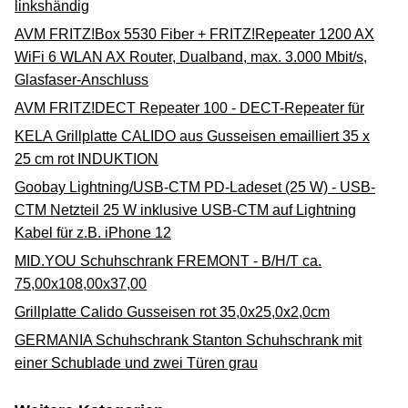
linkshändig
AVM FRITZ!Box 5530 Fiber + FRITZ!Repeater 1200 AX
WiFi 6 WLAN AX Router, Dualband, max. 3.000 Mbit/s,
Glasfaser-Anschluss
AVM FRITZ!DECT Repeater 100 - DECT-Repeater für
KELA Grillplatte CALIDO aus Gusseisen emailliert 35 x
25 cm rot INDUKTION
Goobay Lightning/USB-CTM PD-Ladeset (25 W) - USB-
CTM Netzteil 25 W inklusive USB-CTM auf Lightning
Kabel für z.B. iPhone 12
MID.YOU Schuhschrank FREMONT - B/H/T ca.
75,00x108,00x37,00
Grillplatte Calido Gusseisen rot 35,0x25,0x2,0cm
GERMANIA Schuhschrank Stanton Schuhschrank mit
einer Schublade und zwei Türen grau