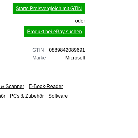
Starte Preisvergleich mit GTIN
oder
Produkt bei eBay suchen
GTIN
0889842089691
Marke
Microsoft
 & Scanner
E-Book-Reader
hör
PCs & Zubehör
Software