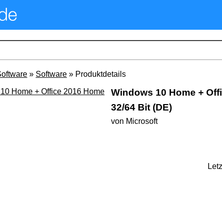
oftware
»
Software
» Produktdetails
Windows 10 Home + Off
32/64 Bit (DE)
von Microsoft
Let