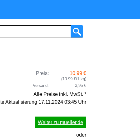
Preis:
10,99 €
(10.99 €/1 kg)
Versand:
3,95 €
Alle Preise inkl. MwSt. *
zte Aktualisierung 17.11.2024 03:45 Uhr
Weiter zu mueller.de
oder