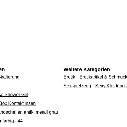
en
Weitere Kategorien
 Skalierung
Erotik
Erotikartikel & Schmuc
Sexspielzeug
Sexy Kleidung
se Shower Gel
ox Kontaktlinsen
ndschellen antik, metall grau
nfarbig - 44