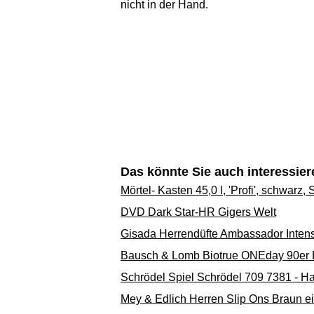
nicht in der Hand.
Das könnte Sie auch interessier
Mörtel- Kasten 45,0 l, 'Profi', schwarz,
DVD Dark Star-HR Gigers Welt
Gisada Herrendüfte Ambassador Inten
Bausch & Lomb Biotrue ONEday 90er B
Schrödel Spiel Schrödel 709 7381 - Ha
Mey & Edlich Herren Slip Ons Braun ei