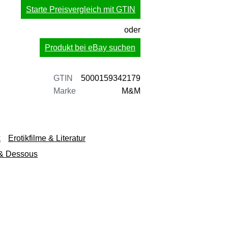
Starte Preisvergleich mit GTIN
oder
Produkt bei eBay suchen
GTIN
5000159342179
Marke
M&M
k
Erotikfilme & Literatur
 & Dessous