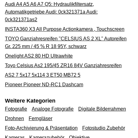
Audi A4 A5 A6 A7 Q5: Hydraulikfiltersatz,
Automatikgetriebe Audi: 0ck321371a Audi:
0ck321371as2
INSTA360 X3 All Purpose Actionkamera , Touchscreen
TOYO Ganzjahresreifen "CELSIUS AS 2 XL" Autoreifen
Gr. 225 mm / 45 % R 18 95Y, schwarz
Onelight AS2 80 HD Ultrawhite
Toyo Celsius As2 195/45 ZR16 84V Ganzjahresreifen
AS2 7 5x17 5x114 3 ET50 MB72 5
Pioneer Pioneer ND-RC1 Dashcam
Weitere Kategorien
Fotografie
Analoge Fotografie
Digitale Bilderrahmen
Drohnen
Ferngläser
Foto-Archivierung & Präsentation
Fotostudio Zubehör
Kameras
Kamerazubehör
Objektive