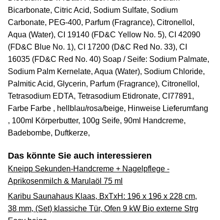
Bicarbonate, Citric Acid, Sodium Sulfate, Sodium
Carbonate, PEG-400, Parfum (Fragrance), Citronellol,
Aqua (Water), CI 19140 (FD&C Yellow No. 5), CI 42090
(FD&C Blue No. 1), CI 17200 (D&C Red No. 33), CI
16035 (FD&C Red No. 40) Soap / Seife: Sodium Palmate,
Sodium Palm Kernelate, Aqua (Water), Sodium Chloride,
Palmitic Acid, Glycerin, Parfum (Fragrance), Citronellol,
Tetrasodium EDTA, Tetrasodium Etidronate, CI77891,
Farbe Farbe , hellblau/rosa/beige, Hinweise Lieferumfang
, 100ml Körperbutter, 100g Seife, 90ml Handcreme,
Badebombe, Duftkerze,
Das könnte Sie auch interessieren
Kneipp Sekunden-Handcreme + Nagelpflege -
Aprikosenmilch & Marulaöl 75 ml
Karibu Saunahaus Klaas, BxTxH: 196 x 196 x 228 cm,
38 mm, (Set) klassiche Tür, Ofen 9 kW Bio externe Strg