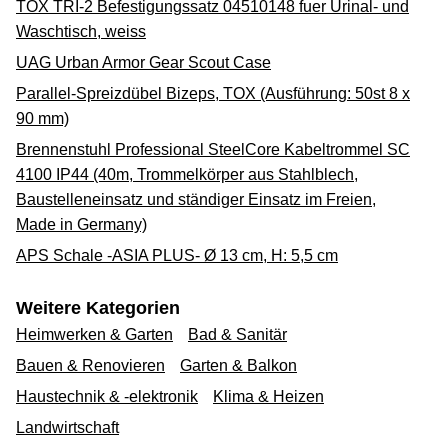
TOX TRI-2 Befestigungssatz 04510148 fuer Urinal- und
Waschtisch, weiss
UAG Urban Armor Gear Scout Case
Parallel-Spreizdübel Bizeps, TOX (Ausführung: 50st 8 x
90 mm)
Brennenstuhl Professional SteelCore Kabeltrommel SC
4100 IP44 (40m, Trommelkörper aus Stahlblech,
Baustelleneinsatz und ständiger Einsatz im Freien,
Made in Germany)
APS Schale -ASIA PLUS- Ø 13 cm, H: 5,5 cm
Weitere Kategorien
Heimwerken & Garten
Bad & Sanitär
Bauen & Renovieren
Garten & Balkon
Haustechnik & -elektronik
Klima & Heizen
Landwirtschaft