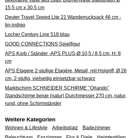
15,5 cm x 30,5 cm
Deuter Travel Speed Lite 21 Wanderrucksack 46 cm -
tin-indigo
Locher Century Line 518 blau
GOOD CONNECTIONS Spielfigur
APS Korb / Ständer -APS PLUS-Ø 10,5 / 8,5 cm, H: 8
cm
APS Etagere 2-stufige Etagère, Metall, mit Holgriff, Ø 26
cm, 2-stufig, vielseitig einsetzbar schwarz
Marktschirm SCHNEIDER SCHIRME "Orlando"
Standschirme beige (natur) Durchmesser 270 cm, natur,
rund, ohne Schirmständer
Weitere Kategorien
Wohnen & Lifestyle
Arbeitsplatz
Badezimmer
Beleuchtung
Esszimmer
Flur & Diele
Heimtextilien