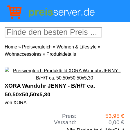
Home
»
Preisvergleich
»
Wohnen & Lifestyle
»
Wohnaccessoires
» Produktdetails
XORA Wanduhr JENNY - B/H/T ca.
50,50x50,50x5,30
von XORA
Preis:
53,95 €
Versand:
0,00 €