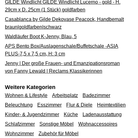
GILDE Windlicht GILDE Windlicht Lucerno - gold - H.
29cm x D. 25cm (1 Stück) goldfarben
Casablanca by Gilde Dekovase Peacock, Handbemalt
braun|goldfarben|schwarz
Waldläufer Boot K-Jenny, Blau, 5
APS Bento Box/Auslagenschale/Buffetschale -ASIA
PLUS-7,5 x 7,5 cm, H: 3 cm
Jenny | Der große Frauen- und Emanzipationsroman
von Fanny Lewald | Reclams Klassikerinnen
Weitere Kategorien
Wohnen & Lifestyle
Arbeitsplatz
Badezimmer
Beleuchtung
Esszimmer
Flur & Diele
Heimtextilien
Kinder- & Jugendzimmer
Küche
Ladenausstattung
Schlafzimmer
Sonstige Möbel
Wohnaccessoires
Wohnzimmer
Zubehör für Möbel