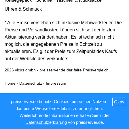
Reisegepäck
Schuhe
Taschen & Rucksäcke
Uhren & Schmuck
* Alle Preise verstehen sich inklusive Mehrwertsteuer. Die
Preise und Versandkosten können sich seit der letzten
Aktualisierung verändert haben. Es ist technisch nicht
möglich, die angegebenen Preise in Echtzeit zu
aktualisieren. Es gilt der Preis zum Zeitpunkt des Kaufs
auf der Website des Verkäufers.
2026 vicus gmbh - preisserver.de der faire Preisvergleich
Home
-
Datenschutz
-
Impressum
preisserver.de benutzt Cookies, um seinen Nutzern
Okay
das beste Webseiten-Erlebnis zu ermöglichen.
Weiterführende Informationen erhalten Sie in der
Datenschutzerklärung
von preisserver.de.