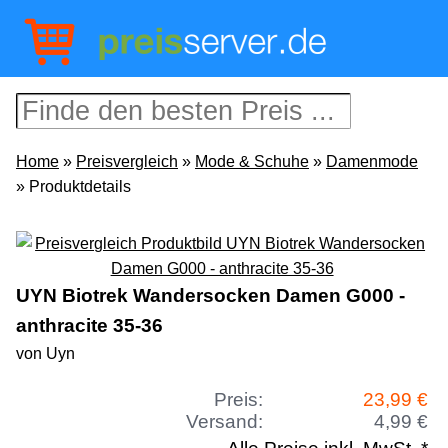
Home
»
Preisvergleich
»
Mode & Schuhe
»
Damenmode
» Produktdetails
UYN Biotrek Wandersocken Damen G000 -
anthracite 35-36
von Uyn
Preis:
23,99 €
Versand:
4,99 €