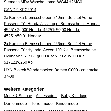
Siemens MDA Waschautomat WG44H2MG0
CANDY KFC6914
2x Kamoka Bremsscheiben 240mm Belüftet Vorne
Passend Für Honda Jazz Logo: Bremsscheibe Honda:
45251s2g000 Honda: 45251s50j00 Honda:
45251s50j01 Honda:
2x Kamoka Bremsscheiben 256mm Belüftet Vorne
Passend Für Hyundai Accent I20 Kia: Bremsscheibe
Hyundai: S517121g000 Kia: 517121w200 Kia:
517121w250 Ap:
UYN Biotrek Wandersocken Damen G000 - anthracite
37-38
Weitere Kategorien
Mode & Schuhe
Accessoires
Baby-Kleidung
Damenmode
Herrenmode
Kindermode