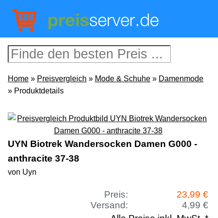
Home
»
Preisvergleich
»
Mode & Schuhe
»
Damenmode
» Produktdetails
UYN Biotrek Wandersocken Damen G000 -
anthracite 37-38
von Uyn
Preis:
23,99 €
Versand:
4,99 €