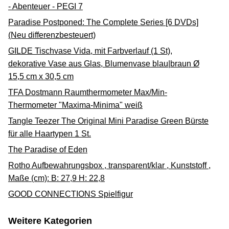
- Abenteuer - PEGI 7
Paradise Postponed: The Complete Series [6 DVDs]
(Neu differenzbesteuert)
GILDE Tischvase Vida, mit Farbverlauf (1 St),
dekorative Vase aus Glas, Blumenvase blau|braun Ø
15,5 cm x 30,5 cm
TFA Dostmann Raumthermometer Max/Min-
Thermometer "Maxima-Minima" weiß
Tangle Teezer The Original Mini Paradise Green Bürste
für alle Haartypen 1 St.
The Paradise of Eden
Rotho Aufbewahrungsbox , transparent/klar , Kunststoff ,
Maße (cm): B: 27,9 H: 22,8
GOOD CONNECTIONS Spielfigur
Weitere Kategorien